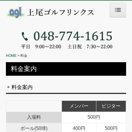
HOME
施設
アクセス
HOME
料金
料金
料金案内
レッスン
料金案内
コンペ・試打会情報
メンバー
ビジター
入場料
500円
ボール(50球)
400円
500円